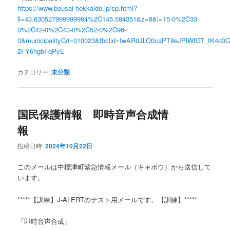
https://www.bousai-hokkaido.jp/sp.html?
ll=43.630527999999984%2C145.584351&z=8&l=15-0%2C33-
0%2C42-0%2C43-0%2C52-0%2C96-
0&municipalityCd=010023&fbclid=IwAR0JLO0caPT8eJPlWfGT_tK4o3
2FY6hgbFqPyE
カテゴリー:
未分類
国民保護情報 即時音声合成情
報
投稿日時:
2024年10月22日
このメールは中標津町緊急情報メール（キキボウ）から送信して
います。
*****【訓練】J-ALERTのテスト用メールです。【訓練】*****
「即時音声合成」