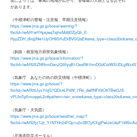
度によっては、暴風の地域が広がり、警報級の大雨となるおそれ
があります。
（中標津町の警報・注意報、早期注意情報）
https://www.jma.go.jp/bosai/warning/?
fbclid=IwAR1wYHpsjwqTajhsMd9DZpQh_E-
HypZDH_dlrq2Nw1UyOH9SrfuEkBVGQaE#area_type=class20s&area_
（釧路・根室地方府県気象情報）
https://www.jma.go.jp/bosai/information/?
fbclid=IwAR2SZNRmnDanJQ3lIyqB1OeaR81hmDGdCoiWSUDLgWz4S7n8R
（気象庁 あなたの街の防災情報（中標津町））
https://www.jma.go.jp/bosai/?
fbclid=IwAR00JysYrqG7QDx4LP4W_7Re_dwlfNFr0IO6TBwGJS-
vPL5oTgXmuqqeL2c#pattern=rain_snow&area_type=class20s&area_c
（気象庁・天気図）
https://www.jma.go.jp/bosai/weather_map/?
fbclid=IwAR2fjz7Jjr_Y1NTHn24FQp1u2v3Bl7yKXgjPwiJeU4pF19WxrA
（北海道防災ポータル）