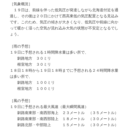
［気象概況］
１９日は、前線を伴った低気圧が発達しながら北海道付近を通
過し、その後は２０日にかけて西高東低の気圧配置となる見込み
です。このため、気圧の傾きが大きくなり、低気圧や前線に向か
って暖かく湿った空気が流れ込み大気の状態が不安定となるでし
ょう。
［雨の予想］
１９日に予想される１時間降水量は多い所で、
釧路地方 ３０ミリ
根室地方 ３０ミリ
１８日１８時から１９日１８時までに予想される２４時間降水量
は多い所で、
釧路地方 １００ミリ
根室地方 １００ミリ
［風の予想］
１９日に予想される最大風速（最大瞬間風速）
釧路南東部・南西部海上 ２３メートル （３５メートル）
釧路南東部・南西部陸上 １８メートル （３０メートル）
釧路北部・中部陸上 １５メートル （３０メートル）