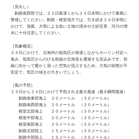
（見出し）
釧路南西部では、２３日夜遅くから２４日未明にかけて暴風に
警戒してください。釧路・根室地方では、引き続き２４日未明に
かけて、強風、大雨による低い土地の浸水や土砂災害、河川の増
水に十分注意してください。
［気象概況］
２４日にかけて、沿海州の低気圧が発達しながらサハリン付近へ
進み、低気圧からのびる前線が北海道を通過する見込みです。前
線に向かって暖かく湿った空気が流入するため、大気の状態が不
安定で、気圧の傾きが大きいでしょう。
［風の予想］
２３日から２４日にかけて予想される最大風速（最大瞬間風速）
釧路南東部海上 ２０メートル （３０メートル）
釧路南西部海上 ２０メートル （３０メートル）
根室北部海上 ２０メートル （３０メートル）
根室中部海上 ２０メートル （３０メートル）
根室南部海上 ２０メートル （３０メートル）
釧路北部陸上 １５メートル （３０メートル）
釧路中部陸上 １５メートル （３０メートル）