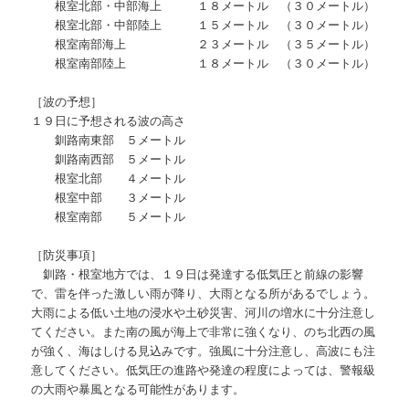
根室北部・中部海上 １８メートル （３０メートル）
根室北部・中部陸上 １５メートル （３０メートル）
根室南部海上 ２３メートル （３５メートル）
根室南部陸上 １８メートル （３０メートル）
［波の予想］
１９日に予想される波の高さ
釧路南東部 ５メートル
釧路南西部 ５メートル
根室北部 ４メートル
根室中部 ３メートル
根室南部 ５メートル
［防災事項］
釧路・根室地方では、１９日は発達する低気圧と前線の影響
で、雷を伴った激しい雨が降り、大雨となる所があるでしょう。
大雨による低い土地の浸水や土砂災害、河川の増水に十分注意し
てください。また南の風が海上で非常に強くなり、のち北西の風
が強く、海はしける見込みです。強風に十分注意し、高波にも注
意してください。低気圧の進路や発達の程度によっては、警報級
の大雨や暴風となる可能性があります。