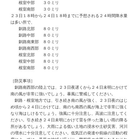
根室中部 ３０ミリ
根室南部 ３０ミリ
２３日１８時から２４日１８時までに予想される２４時間降水量
は多い所で、
釧路北部 ８０ミリ
釧路中部 ８０ミリ
釧路南東部 ８０ミリ
釧路南西部 ８０ミリ
根室北部 ８０ミリ
根室中部 ８０ミリ
根室南部 ８０ミリ
［防災事項］
釧路南西部の陸上では、２３日夜遅くから２４日未明にかけて
南の風が非常に強いでしょう。暴風に警戒してください。
釧路・根室地方では、引き続き南の風が強く、２３日夜のはじ
め頃から２４日にかけては、南のち南西の風が海上で非常に強く
なり海はしけるでしょう。強風に十分注意し、高波に注意してく
ださい。引き続き２４日未明にかけて雷を伴った激しい雨の降る
所があるでしょう。大雨による低い土地の浸水や土砂災害、河川
の増水に十分注意してください。低気圧の発達や前線の活動の程