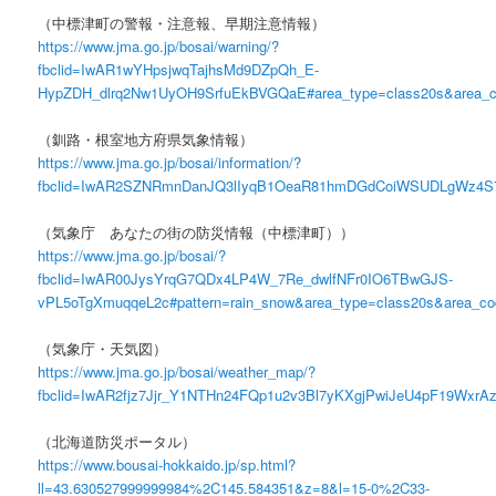
（中標津町の警報・注意報、早期注意情報）
https://www.jma.go.jp/bosai/warning/?
fbclid=IwAR1wYHpsjwqTajhsMd9DZpQh_E-
HypZDH_dlrq2Nw1UyOH9SrfuEkBVGQaE#area_type=class20s&area_
（釧路・根室地方府県気象情報）
https://www.jma.go.jp/bosai/information/?
fbclid=IwAR2SZNRmnDanJQ3lIyqB1OeaR81hmDGdCoiWSUDLgWz4S7n8R
（気象庁 あなたの街の防災情報（中標津町））
https://www.jma.go.jp/bosai/?
fbclid=IwAR00JysYrqG7QDx4LP4W_7Re_dwlfNFr0IO6TBwGJS-
vPL5oTgXmuqqeL2c#pattern=rain_snow&area_type=class20s&area_c
（気象庁・天気図）
https://www.jma.go.jp/bosai/weather_map/?
fbclid=IwAR2fjz7Jjr_Y1NTHn24FQp1u2v3Bl7yKXgjPwiJeU4pF19WxrA
（北海道防災ポータル）
https://www.bousai-hokkaido.jp/sp.html?
ll=43.630527999999984%2C145.584351&z=8&l=15-0%2C33-