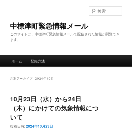
メ
サ
イ
ブ
検
ン
コ
索
コ
ン
中標津町緊急情報メール
ン
テ
このサイトは、中標津町緊急情報メールで配信された情報が閲覧でき
テ
ン
ます。
ン
ツ
ツ
へ
へ
移
メ
移
動
ホーム
登録方法
イ
動
ン
メ
月別アーカイブ:
2024年10月
ニ
ュ
ー
10月23日（水）から24日
（木）にかけての気象情報につ
いて
投稿日時:
2024年10月23日