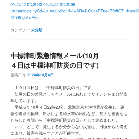
0%2C42-0%2C43-0%2C52-0%2C96-
0&municipalityCd=010023&fbclid=IwAR0JLO0caPT8eJPlWfGT_tK4o3
2FY6hgbFqPyE
カテゴリー:
未分類
中標津町緊急情報メール(10月
４日は中標津町防災の日です)
投稿日時:
2024年10月4日
１０月４日は、「中標津町防災の日」です。
防災の日の啓発として本メールにあわせてサイレンを１分間吹
鳴しています。
平成６年10月４日22時23分、北海道東方沖地震が発生し、建
物や道路の損壊、断水による給水車の出動など、甚大な被害をも
たらした教訓から「中標津町防災の日」として定めました。
いつ、どこで、発生するか分からない災害は、日頃からの備え
により、被害を減らすことが可能です。