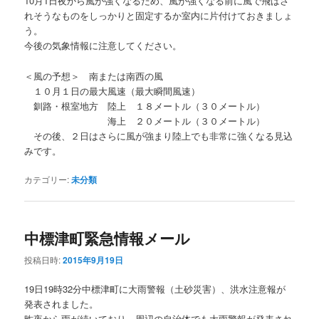
10月1日夜から風が強くなるため、風が強くなる前に風で飛ばさ
れそうなものをしっかりと固定するか室内に片付けておきましょ
う。
今後の気象情報に注意してください。
＜風の予想＞ 南または南西の風
１０月１日の最大風速（最大瞬間風速）
釧路・根室地方 陸上 １８メートル（３０メートル）
海上 ２０メートル（３０メートル）
その後、２日はさらに風が強まり陸上でも非常に強くなる見込
みです。
カテゴリー:
未分類
中標津町緊急情報メール
投稿日時:
2015年9月19日
19日19時32分中標津町に大雨警報（土砂災害）、洪水注意報が
発表されました。
昨夜から雨が続いており、周辺の自治体でも大雨警報が発表され