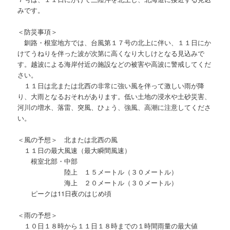
みです。
＜防災事項＞
釧路・根室地方では、台風第１７号の北上に伴い、１１日にか
けてうねりを伴った波が次第に高くなり大しけとなる見込みで
す。越波による海岸付近の施設などの被害や高波に警戒してくだ
さい。
１１日は北または北西の非常に強い風を伴って激しい雨が降
り、大雨となるおそれがあります。低い土地の浸水や土砂災害、
河川の増水、落雷、突風、ひょう、強風、高潮に注意してくださ
い。
＜風の予想＞ 北または北西の風
１１日の最大風速（最大瞬間風速）
根室北部・中部
陸上 １５メートル（３０メートル）
海上 ２０メートル（３０メートル）
ピークは11日夜のはじめ頃
＜雨の予想＞
１０日１８時から１１日１８時までの１時間雨量の最大値