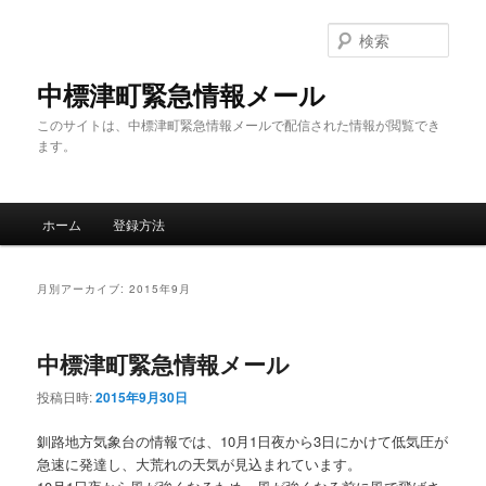
メ
サ
イ
ブ
検
ン
コ
索
コ
ン
中標津町緊急情報メール
ン
テ
このサイトは、中標津町緊急情報メールで配信された情報が閲覧でき
テ
ン
ます。
ン
ツ
ツ
へ
へ
移
メ
移
動
ホーム
登録方法
イ
動
ン
メ
月別アーカイブ:
2015年9月
ニ
ュ
ー
中標津町緊急情報メール
投稿日時:
2015年9月30日
釧路地方気象台の情報では、10月1日夜から3日にかけて低気圧が
急速に発達し、大荒れの天気が見込まれています。