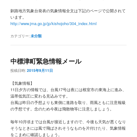
釧路地方気象台発表の気象情報全文は下記のページで公開されて
います。
http://www.jma.go.jp/jp/kishojoho/304_index.html
カテゴリー:
未分類
中標津町緊急情報メール
投稿日時:
2015年9月11日
【気象情報】
11日夕方の情報では、台風17号は夜には根室市の東海上に進み、
温帯低気圧に変わる見込みです。
台風は昨日の予想よりも東側に進路を取り、雨風ともに注意報級
の予想です。念のため今夜は飛散物等に注意しましょう。
毎年10月頃までは台風が接近しますので、今後も天気が悪くなり
そうなときには風で飛ばされそうなものを片付けたり、気象情報
をこまめに確認しましょう。