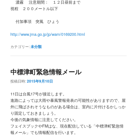
濃霧 注意期間： １２日昼前まで
視程 ２００メートル以下
付加事項 突風 ひょう
http://www.jma.go.jp/jp/warn/0169200.html
カテゴリー:
未分類
中標津町緊急情報メール
投稿日時:
2015年9月10日
11日は台風17号が接近します。
進路によっては大雨や暴風警報発表の可能性がありますので、屋
外に飛ばされそうなものがある場合は、室内に片付けるかしっか
り固定しておきましょう。
今後の気象情報に注意してください。
フェイスブックやFMはな、現在配信している「中標津町緊急情
報メール」でも情報配信を行います。