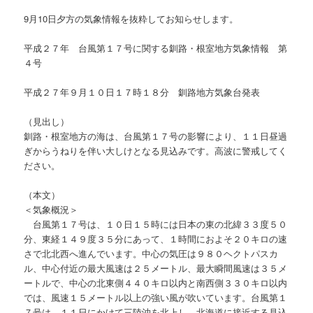
9月10日夕方の気象情報を抜粋してお知らせします。
平成２７年 台風第１７号に関する釧路・根室地方気象情報 第
４号
平成２７年９月１０日１７時１８分 釧路地方気象台発表
（見出し）
釧路・根室地方の海は、台風第１７号の影響により、１１日昼過
ぎからうねりを伴い大しけとなる見込みです。高波に警戒してく
ださい。
（本文）
＜気象概況＞
台風第１７号は、１０日１５時には日本の東の北緯３３度５０
分、東経１４９度３５分にあって、１時間におよそ２０キロの速
さで北北西へ進んでいます。中心の気圧は９８０ヘクトパスカ
ル、中心付近の最大風速は２５メートル、最大瞬間風速は３５メ
ートルで、中心の北東側４４０キロ以内と南西側３３０キロ以内
では、風速１５メートル以上の強い風が吹いています。台風第１
７号は、１１日にかけて三陸沖を北上し、北海道に接近する見込