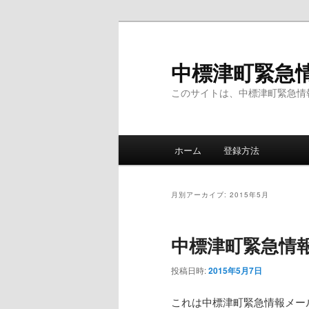
メ
サ
イ
ブ
ン
コ
中標津町緊急
コ
ン
このサイトは、中標津町緊急情
ン
テ
テ
ン
ン
ツ
メ
ツ
へ
ホーム
登録方法
イ
へ
移
ン
移
動
メ
動
月別アーカイブ:
2015年5月
ニ
ュ
中標津町緊急情
ー
投稿日時:
2015年5月7日
これは中標津町緊急情報メー