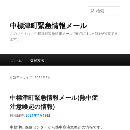
メ
サ
イ
ブ
検
ン
コ
索
コ
ン
中標津町緊急情報メール
ン
テ
このサイトは、中標津町緊急情報メールで配信された情報が閲覧でき
テ
ン
ます。
ン
ツ
ツ
へ
へ
移
メ
移
動
ホーム
登録方法
イ
動
ン
メ
月別アーカイブ:
2021年7月
ニ
ュ
ー
中標津町緊急情報メール(熱中症
注意喚起の情報)
投稿日時:
2021年7月19日
中標津町保健センターから熱中症注意喚起の情報です。