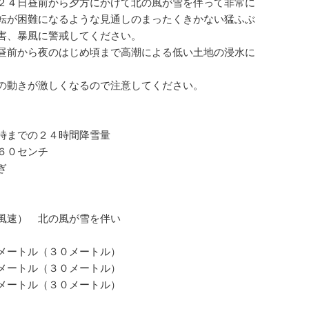
２４日昼前から夕方にかけて北の風が雪を伴って非常に
転が困難になるような見通しのまったくきかない猛ふぶ
害、暴風に警戒してください。
昼前から夜のはじめ頃まで高潮による低い土地の浸水に
の動きが激しくなるので注意してください。
時までの２４時間降雪量
６０センチ
ぎ
風速） 北の風が雪を伴い
メートル（３０メートル）
トル（３０メートル）
ートル（３０メートル）