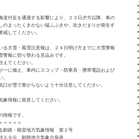
海道付近を通過する影響により、２３日夕方以降、車の
しのまったくきかない猛ふぶきや、吹きだまりが発生す
警戒してください。
いる大雪・風雪注意報は、２４日明け方までに大雪警報
雪警報に切り替わる見込みです。
控えてください。
が一に備え、車内にスコップ・防寒具・携帯電話および
い。
気口が雪で塞がらないよう十分注意してください。
気象情報に留意してください。
の情報です。
＝＝＝＝＝
る釧路・根室地方気象情報 第２号
時５９分 釧路地方気象台発表