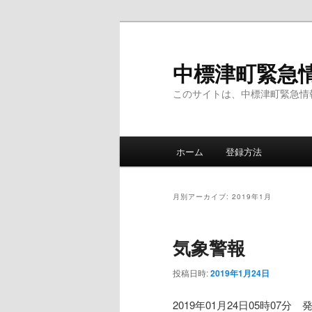
メ
サ
イ
ブ
ン
コ
中標津町緊急
コ
ン
このサイトは、中標津町緊急情
ン
テ
テ
ン
ン
ツ
メ
ツ
へ
ホーム
登録方法
イ
へ
移
ン
移
動
メ
動
月別アーカイブ:
2019年1月
ニ
ュ
気象警報
ー
投稿日時:
2019年1月24日
2019年01月24日05時07分 