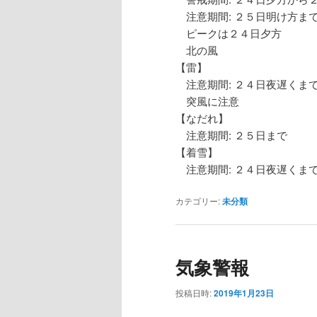
注意期間: ２５日明け方ま
ピークは２４日夕方
北の風
【雷】
注意期間: ２４日夜遅くま
突風に注意
【なだれ】
注意期間: ２５日まで
【着雪】
注意期間: ２４日夜遅くま
カテゴリー:
未分類
気象警報
投稿日時:
2019年1月23日