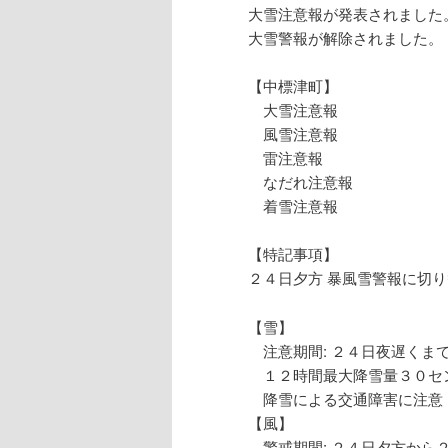
大雪注意報が発表されました
大雪警報が解除されました。
【中標津町】
大雪注意報
風雪注意報
雷注意報
なだれ注意報
着雪注意報
【特記事項】
２４日夕方 暴風雪警報に切
【雪】
注意期間: ２４日夜遅くま
１２時間最大降雪量３０セ
降雪による交通障害に注意
【風】
警戒期間: ２４日夕方から