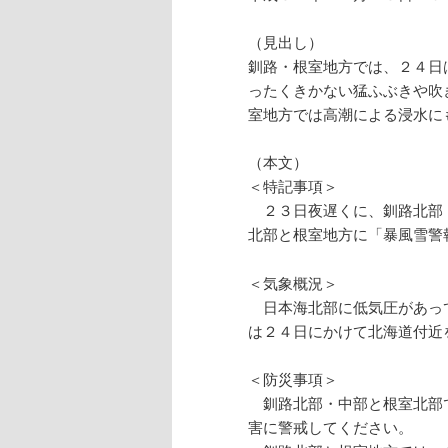
（見出し）
釧路・根室地方では、２４日
ったくきかない猛ふぶきや吹
室地方では高潮による浸水に
（本文）
＜特記事項＞
２３日夜遅くに、釧路北部
北部と根室地方に「暴風雪警
＜気象概況＞
日本海北部に低気圧があっ
は２４日にかけて北海道付近
＜防災事項＞
釧路北部・中部と根室北部
害に警戒してください。