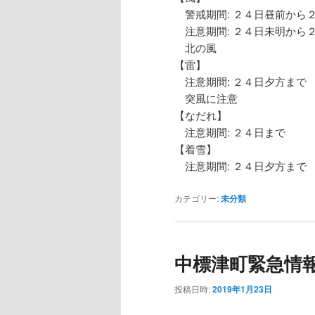
警戒期間: ２４日昼前から
注意期間: ２４日未明から
北の風
【雷】
注意期間: ２４日夕方まで
突風に注意
【なだれ】
注意期間: ２４日まで
【着雪】
注意期間: ２４日夕方まで
カテゴリー:
未分類
中標津町緊急情
投稿日時:
2019年1月23日