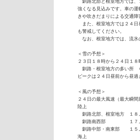
釧路北部と根室地方では、
強くなる見込みです。車の運
きや吹きだまりによる交通障
また、根室地方では２４日
も警戒してください。
なお、根室地方では、流氷
＜雪の予想＞
２３日１８時から２４日１８
釧路・根室地方の多い所 
ピークは２４日昼前から昼過
＜風の予想＞
２４日の最大風速（最大瞬間
陸上
釧路北部、根室地方 １８
釧路南西部 １７メー
釧路中部・南東部 １５メ
海上