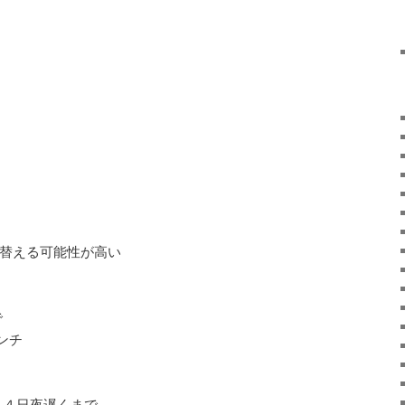
。
り替える可能性が高い
で
ンチ
２４日夜遅くまで