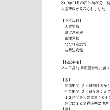
2019年01月23日21時30分 
大雪警報が発表されました。
【中標津町】
大雪警報
風雪注意報
雷注意報
なだれ注意報
着雪注意報
【特記事項】
２４日昼前 暴風雪警報に切
【雪】
警戒期間: ２４日明け方か
注意期間: ２４日夜遅くま
１２時間最大降雪量４０セ
降雪による交通障害に注意
【風】