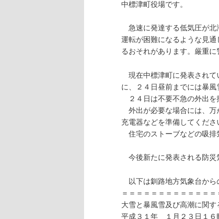
中標津町役場です。
急速に発達する低気圧が北
運転が困難になるような見通
るおそれがあります。厳重に
現在中標津町に発表されて
に、２４日昼前までには暴風
２４日は不要不急の外出を
外出が必要な場合には、万
充電器などを準備してくださ
住宅のストーブなどの吸排
今後新たに発表される防災
以下は釧路地方気象台から
＝＝＝＝＝＝＝＝＝＝＝＝＝
大雪と暴風雪及び高潮に関す
平成３１年 １月２３日１６