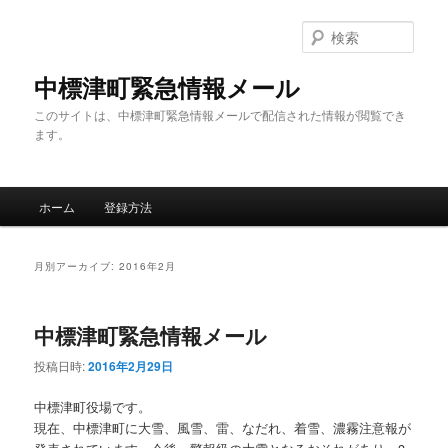
メ
サ
イ
ブ
検
ン
コ
索
コ
ン
中標津町緊急情報メール
ン
テ
このサイトは、中標津町緊急情報メールで配信された情報が閲覧でき
テ
ン
ます。
ン
ツ
ツ
へ
へ
移
メ
移
動
ホーム
登録方法
イ
動
ン
メ
月別アーカイブ:
2016年2月
ニ
ュ
ー
中標津町緊急情報メール
投稿日時:
2016年2月29日
中標津町役場です。
現在、中標津町に大雪、風雪、雷、なだれ、着雪、濃霧注意報が