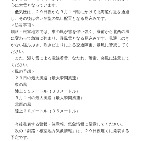
心に大雪となっています。
低気圧は、２９日夜から３月１日朝にかけて北海道付近を通過
し、その後は強い冬型の気圧配置となる見込みです。
＜防災事項＞
釧路・根室地方では、東の風が雪を伴い強く、昼前から北西の風
に変わって急激に強まり、暴風雪となる見込みです。見通しのき
かない猛ふぶき、吹きだまりによる交通障害、暴風に警戒してく
ださい。
また、湿り雪による電線着雪、なだれ、落雷、突風に注意して
ください。
＜風の予想＞
２９日の最大風速（最大瞬間風速）
東の風
陸上１５メートル（３０メートル）
３月１日の最大風速（最大瞬間風速）
北西の風
陸上２０メートル（３５メートル）
今後発表する警報・注意報、気象情報に留意してください。
次の「釧路・根室地方気象情報」は、２９日夜遅くに発表する
予定です。