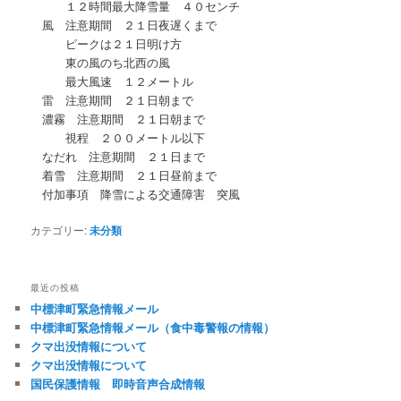
１２時間最大降雪量 ４０センチ
風 注意期間 ２１日夜遅くまで
ピークは２１日明け方
東の風のち北西の風
最大風速 １２メートル
雷 注意期間 ２１日朝まで
濃霧 注意期間 ２１日朝まで
視程 ２００メートル以下
なだれ 注意期間 ２１日まで
着雪 注意期間 ２１日昼前まで
付加事項 降雪による交通障害 突風
カテゴリー:
未分類
最近の投稿
中標津町緊急情報メール
中標津町緊急情報メール（食中毒警報の情報）
クマ出没情報について
クマ出没情報について
国民保護情報 即時音声合成情報