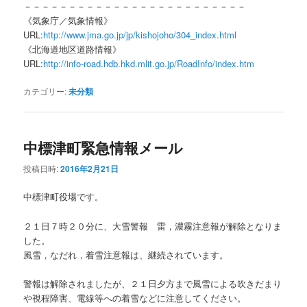
－－－－－－－－－－－－－－－－－－－－－－－－－
《気象庁／気象情報》
URL:
http://www.jma.go.jp/jp/kishojoho/304_index.html
《北海道地区道路情報》
URL:
http://info-road.hdb.hkd.mlit.go.jp/RoadInfo/index.htm
カテゴリー:
未分類
中標津町緊急情報メール
投稿日時:
2016年2月21日
中標津町役場です。
２１日７時２０分に、大雪警報 雷，濃霧注意報が解除となりま
した。
風雪，なだれ，着雪注意報は、継続されています。
警報は解除されましたが、２１日夕方まで風雪による吹きだまり
や視程障害、電線等への着雪などに注意してください。