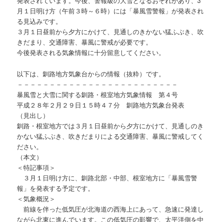
発表されています。今後、警報級の大雪となるおそれがあり、3
月１日明け方（午前３時～６時）には「暴風雪警報」が発表され
る見込みです。
３月１日昼前から夕方にかけて、見通しのきかない猛ふぶき、吹
きだまり、交通障害、暴風に警戒が必要です。
今後発表される気象情報に十分留意してください。
以下は、釧路地方気象台からの情報（抜粋）です。
－－－－－－－－－－－－－－－－－－－－－－－－－
暴風雪と大雪に関する釧路・根室地方気象情報 第４号
平成２８年２月２９日１５時４７分 釧路地方気象台発表
（見出し）
釧路・根室地方では３月１日昼前から夕方にかけて、見通しのき
かない猛ふぶき、吹きだまりによる交通障害、暴風に警戒してく
ださい。
（本文）
＜特記事項＞
３月１日明け方に、釧路北部・中部、根室地方に「暴風雪警
報」を発表する予定です。
＜気象概況＞
前線を伴った低気圧が北海道の西海上にあって、急速に発達し
ながら北東に進んでいます。この低気圧の影響で、太平洋側を中