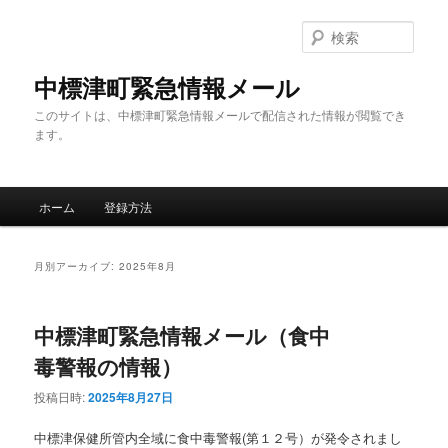
メ
サ
イ
ブ
検
ン
コ
索
コ
ン
中標津町緊急情報メール
ン
テ
このサイトは、中標津町緊急情報メールで配信された情報が閲覧でき
テ
ン
ます。
ン
ツ
ツ
へ
へ
移
メ
移
動
ホーム
登録方法
イ
動
ン
メ
月別アーカイブ:
2025年8月
ニ
ュ
ー
中標津町緊急情報メール（食中
毒警報の情報）
投稿日時:
2025年8月27日
中標津保健所管内全域に食中毒警報(第１２号）が発令されまし