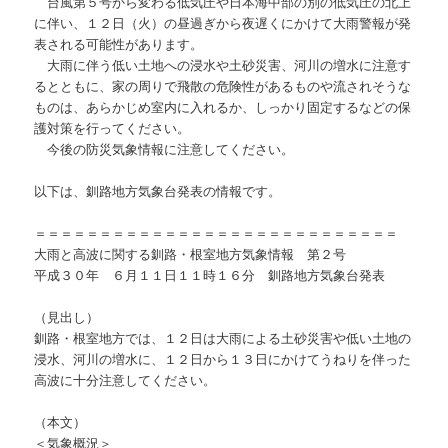
台風第５号から変わる低気圧や日本海中部の別の低気圧の北上
に伴い、１２日（火）の昼過ぎから夜遅くにかけて大雨警報が発
表される可能性があります。
大雨に伴う低い土地への浸水や土砂災害、河川の増水に注意す
るとともに、家の周りで飛散の危険性があるものや流されそうな
ものは、あらかじめ室内に入れるか、しっかり固定するなどの保
護対策を行ってください。
今後の防災気象情報に注意してください。
以下は、釧路地方気象台発表の情報です。
＝＝＝＝＝＝＝＝＝＝＝＝＝＝＝＝＝＝＝＝＝＝＝＝＝＝＝＝
大雨と高波に関する釧路・根室地方気象情報 第２号
平成３０年 ６月１１日１１時１６分 釧路地方気象台発表
（見出し）
釧路・根室地方では、１２日は大雨による土砂災害や低い土地の
浸水、河川の増水に、１２日から１３日にかけてうねりを伴った
高波に十分注意してください。
（本文）
＜気象概況＞