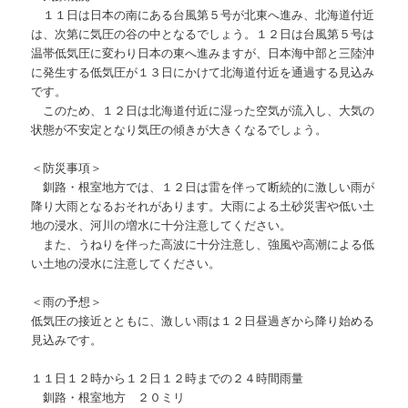
１１日は日本の南にある台風第５号が北東へ進み、北海道付近
は、次第に気圧の谷の中となるでしょう。１２日は台風第５号は
温帯低気圧に変わり日本の東へ進みますが、日本海中部と三陸沖
に発生する低気圧が１３日にかけて北海道付近を通過する見込み
です。
このため、１２日は北海道付近に湿った空気が流入し、大気の
状態が不安定となり気圧の傾きが大きくなるでしょう。
＜防災事項＞
釧路・根室地方では、１２日は雷を伴って断続的に激しい雨が
降り大雨となるおそれがあります。大雨による土砂災害や低い土
地の浸水、河川の増水に十分注意してください。
また、うねりを伴った高波に十分注意し、強風や高潮による低
い土地の浸水に注意してください。
＜雨の予想＞
低気圧の接近とともに、激しい雨は１２日昼過ぎから降り始める
見込みです。
１１日１２時から１２日１２時までの２４時間雨量
釧路・根室地方 ２０ミリ