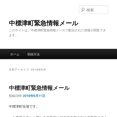
メ
サ
イ
ブ
検
ン
コ
索
コ
ン
中標津町緊急情報メール
ン
テ
このサイトは、中標津町緊急情報メールで配信された情報が閲覧でき
テ
ン
ます。
ン
ツ
ツ
へ
へ
移
メ
移
動
ホーム
登録方法
イ
動
ン
メ
月別アーカイブ:
2018年6月
ニ
ュ
ー
中標津町緊急情報メール
投稿日時:
2018年6月11日
中標津町役場です。