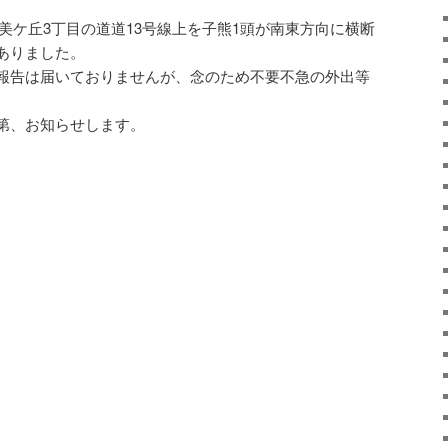
「並美ケ丘3丁目の道道13号線上を子熊1頭が南東方向に横断
ありました。
報告は届いておりませんが、念のため不要不急の外出等
第、お知らせします。