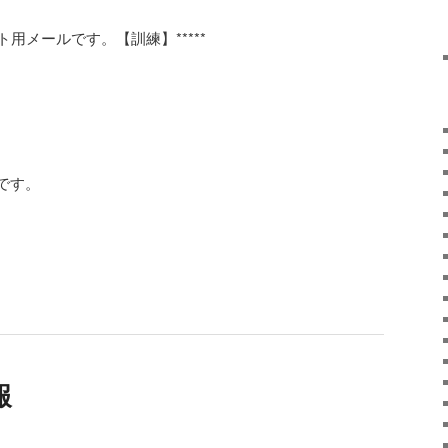
テスト用メールです。【訓練】*****
です。
報