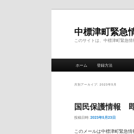
メ
サ
イ
ブ
ン
コ
中標津町緊急
コ
ン
このサイトは、中標津町緊急情
ン
テ
テ
ン
ン
ツ
メ
ツ
へ
ホーム
登録方法
イ
へ
移
ン
移
動
メ
動
月別アーカイブ:
2023年5月
ニ
ュ
国民保護情報 
ー
投稿日時:
2023年5月23日
このメールは中標津町緊急情