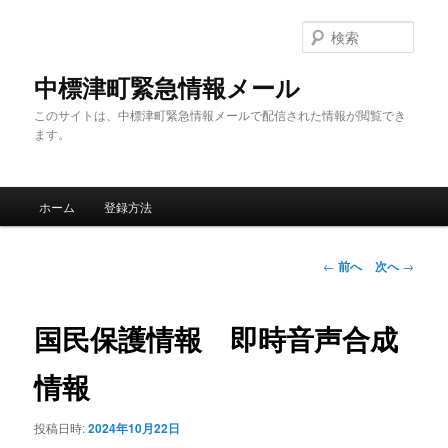
メ
イ
検
ン
索
コ
中標津町緊急情報メール
ン
このサイトは、中標津町緊急情報メールで配信された情報が閲覧でき
テ
ます。
ン
ツ
へ
メ
移
ホーム
登録方法
イ
動
ン
メ
投
←
前へ
次へ
→
ニ
稿
ュ
ナ
ー
ビ
国民保護情報 即時音声合成
ゲ
ー
情報
シ
ョ
投稿日時:
2024年10月22日
ン