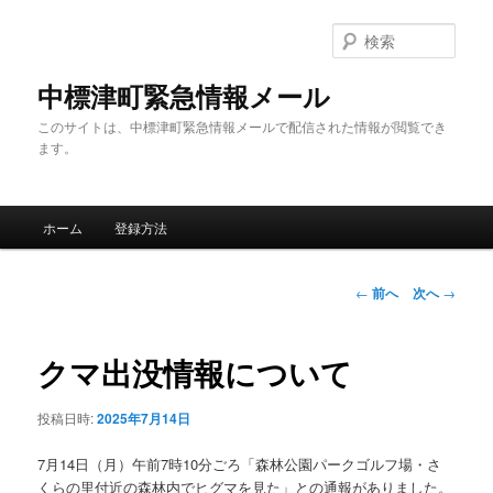
メ
イ
検
ン
索
コ
中標津町緊急情報メール
ン
このサイトは、中標津町緊急情報メールで配信された情報が閲覧でき
テ
ます。
ン
ツ
へ
メ
移
ホーム
登録方法
イ
動
ン
メ
投
←
前へ
次へ
→
ニ
稿
ュ
ナ
ー
ビ
クマ出没情報について
ゲ
ー
投稿日時:
2025年7月14日
シ
ョ
7月14日（月）午前7時10分ごろ「森林公園パークゴルフ場・さ
ン
くらの里付近の森林内でヒグマを見た」との通報がありました。