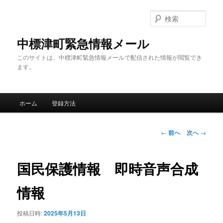
メ
イ
検
ン
索
コ
中標津町緊急情報メール
ン
このサイトは、中標津町緊急情報メールで配信された情報が閲覧でき
テ
ます。
ン
ツ
へ
メ
移
ホーム
登録方法
イ
動
ン
メ
投
←
前へ
次へ
→
ニ
稿
ュ
ナ
ー
ビ
国民保護情報 即時音声合成
ゲ
ー
情報
シ
ョ
投稿日時:
2025年5月13日
ン